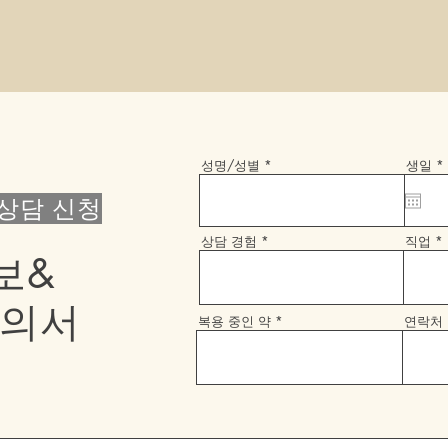
r
성명/성별
생일
*
상담 신청
i
r
상담 경험
직업
보&
동의서
복용 중인 약
연락처